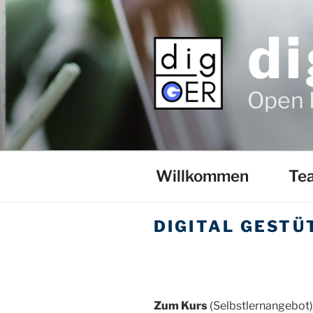
Zum
Inhalt
d
springen
Open 
Willkommen
Te
DIGITAL GESTÜ
Zum Kurs
(Selbstlernangebot)