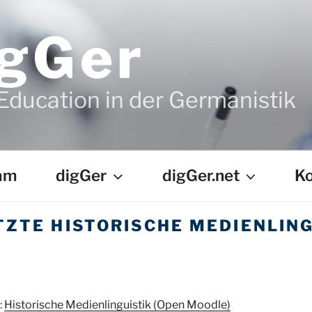
igGer
Education in der Germanistik
am
digGer
digGer.net
Ko
TZTE HISTORISCHE MEDIENLING
:
Historische Medienlinguistik (Open Moodle)