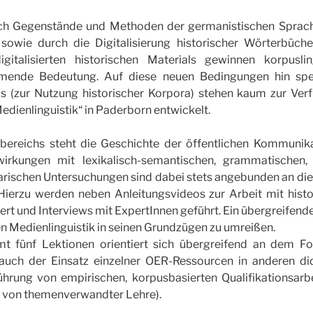
sich Gegenstände und Methoden der germanistischen Sprac
sowie durch die Digitalisierung historischer Wörterbüche
digitalisierten historischen Materials gewinnen korpusl
mende Bedeutung. Auf diese neuen Bedingungen hin spezi
s (zur Nutzung historischer Korpora) stehen kaum zur Ve
Medienlinguistik“ in Paderborn entwickelt.
ereichs steht die Geschichte der öffentlichen Kommunik
irkungen mit lexikalisch-semantischen, grammatischen, 
rischen Untersuchungen sind dabei stets angebunden an d
 Hierzu werden neben Anleitungsvideos zur Arbeit mit hist
rt und Interviews mit ExpertInnen geführt. Ein übergreifendes
n Medienlinguistik in seinen Grundzügen zu umreißen.
t fünf Lektionen orientiert sich übergreifend an dem Fo
auch der Einsatz einzelner OER-Ressourcen in anderen did
ührung von empirischen, korpusbasierten Qualifikationsarb
 von themenverwandter Lehre).